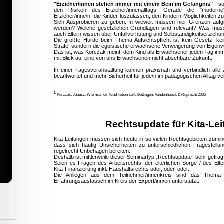
"Erzieher/innen stehen immer mit einem Bein im Gefängnis"
- so
den Risiken des Erzieher/innenalltags. Gerade die "modern
Erzieher/inne/n, die Kinder loszulassen, den Kindern Möglichkeiten 
Sich-Ausprobieren zu geben. In wieweit müssen hier Grenzen aufgru
werden? Welche gesetzlichen Grundlagen sind relevant? Was müss
auch Eltern wissen über Unfallverhütung und Selbständigkeitserziehu
Die größte Hürde beim Thema Aufsichtspflicht ist kein Gesetz, ke
Strafe, sondern die egoistische erwachsene Verweigerung von Eigenv
Das ist, was Korczak meint: dem Kind als Erwachsener jeden Tag i
mit Blick auf eine von uns Erwachsenen nicht absehbare Zukunft.
In einer Tagesveranstaltung können praxisnah und verbindlich al
beantwortet und mehr Sicherheit für jede/n im pädagogischen Alltag ve
1
Korczak, Janusz: Wie man ein Kind lieben soll. Göttingen: Vandenhoeck & Ruprecht 2005
Rechtsupdate für Kita-Le
Kita-Leitungen müssen sich heute in so vielen Rechtsgebieten zumi
dass sich häufig Unsicherheiten zu unterschiedlichen Fragestell
regelrecht Unbehagen bereiten.
Deshalb ist mittlerweile dieser Seminartyp „Rechtsupdate“ sehr gefrag
Seien es Fragen des Arbeitsrechts, der elterlichen Sorge / des Elte
Kita-Finanzierung inkl. Haushaltsrechts oder, oder, oder.
Die Anliegen aus dem Teilnehmer/innenkreis sind das Them
Erfahrungsaustausch im Kreis der Expert/inn/en unterstützt.