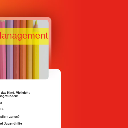
anagement
 das Kind. Vielleicht
ausgefunden:
od
."
1
flicht zu tun?
und Jugendhilfe