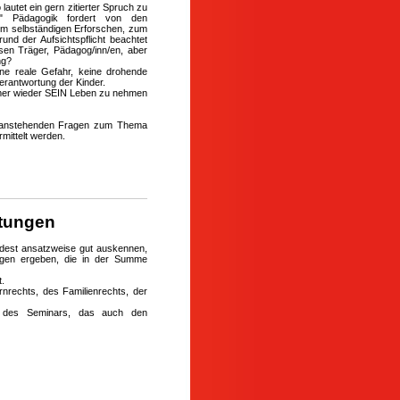
 lautet ein gern zitierter Spruch zu
e" Pädagogik fordert von den
zum selbständigen Erforschen, zum
nd der Aufsichtspflicht beachtet
en Träger, Pädagog/inn/en, aber
ng?
ine reale Gefahr, keine drohende
erantwortung der Kinder.
mmer wieder SEIN Leben zu nehmen
le anstehenden Fragen zum Thema
rmittelt werden.
itungen
ndest ansatzweise gut auskennen,
ungen ergeben, die in der Summe
t.
rnrechts, des Familienrechts, der
a des Seminars, das auch den