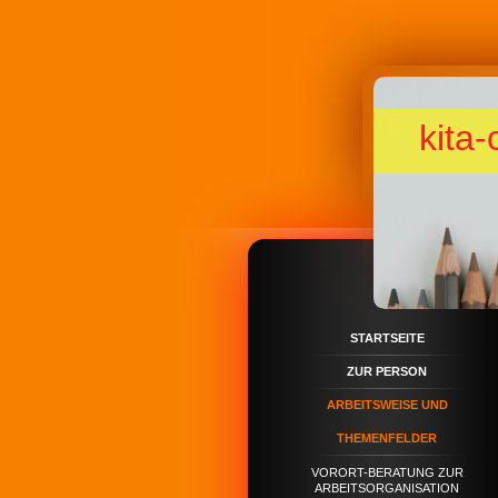
kit
STARTSEITE
ZUR PERSON
ARBEITSWEISE UND
THEMENFELDER
VORORT-BERATUNG ZUR
ARBEITSORGANISATION