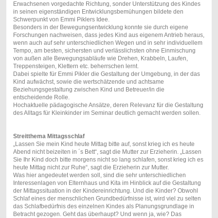
Erwachsenen vorgedachte Richtung, sonder Unterstützung des Kindes
in seinen eigenständigen Entwicklungsbemühungen bildete den
Schwerpunkt von Emmi Piklers Idee.
Besonders in der Bewegungsentwicklung konnte sie durch eigene
Forschungen nachweisen, dass jedes Kind aus eigenem Antrieb heraus,
wenn auch auf sehr unterschiedlichen Wegen und in sehr individuellem
Tempo, am besten, sichersten und verlässlichsten ohne Einmischung
von außen alle Bewegungsabläufe wie Drehen, Krabbeln, Laufen,
Treppensteigen, Klettern etc. beherrschen lernt.
Dabei spielte für Emmi Pikler die Gestaltung der Umgebung, in der das
Kind aufwächst, sowie die wertschätzende und achtsame
Beziehungsgestaltung zwischen Kind und Betreuer/in die
entscheidende Rolle.
Hochaktuelle pädagogische Ansätze, deren Relevanz für die Gestaltung
des Alltags für Kleinkinder im Seminar deutlich gemacht werden sollen.
Streitthema Mittagsschlaf
„Lassen Sie mein Kind heute Mittag bitte auf, sonst krieg ich es heute
Abend nicht beizeiten in ´s Bett“, sagt die Mutter zur Erzieherin. „Lassen
Sie Ihr Kind doch bitte morgens nicht so lang schlafen, sonst krieg ich es
heute Mittag nicht zur Ruhe“, sagt die Erzieherin zur Mutter.
Was hier angedeutet werden soll, sind die sehr unterschiedlichen
Interessenlagen von Elternhaus und Kita im Hinblick auf die Gestaltung
der Mittagssituation in der Kindereinrichtung. Und die Kinder? Obwohl
Schlaf eines der menschlichen Grundbedürfnisse ist, wird viel zu selten
das Schlafbedürfnis des einzelnen Kindes als Planungsgrundlage in
Betracht gezogen. Geht das überhaupt? Und wenn ja, wie? Das