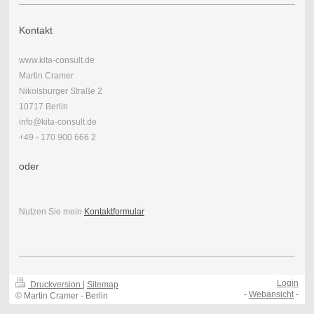
Kontakt
www.kita-consult.de
Martin Cramer
Nikolsburger Straße 2
10717 Berlin
info@kita-consult.de
+49 - 170 900 666 2
oder
Nutzen Sie mein
Kontaktformular
Login
Druckversion
|
Sitemap
-
Webansicht
-
© Martin Cramer - Berlin